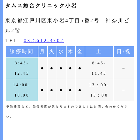
タムス総合クリニック小岩
東京都江戸川区東小岩4丁目5番2号 神奈川ビ
ル2階
TEL：
03-5612-3702
診療時間
月
火
水
木
金
土
日/祝
8:45-
8:45-
●
●
●
●
●
－
12:45
11:45
14:00-
13：00-
●
●
●
●
●
－
18:00
15：00
予防接種など、受付時間が異なりますので詳しくはお問い合わせくださ
い。