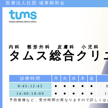
医療法人社団 城東桐和会
内科 整形外科 皮膚科 小児科
タムス総合クリ
診療時間
月
火
水
木
金
●
●
●
●
●
8:45-
12:45
●
●
●
●
●
14:00-
18:00
1
予防接種など、受付時間が異なりますので詳しくは